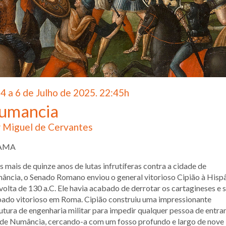
4 a 6 de Julho de 2025. 22:45h
umancia
 Miguel de Cervantes
AMA
 mais de quinze anos de lutas infrutíferas contra a cidade de
ncia, o Senado Romano enviou o general vitorioso Cipião à Hisp
volta de 130 a.C. Ele havia acabado de derrotar os cartagineses e 
ado vitorioso em Roma. Cipião construiu uma impressionante
utura de engenharia militar para impedir qualquer pessoa de entra
 de Numância, cercando-a com um fosso profundo e largo de nove