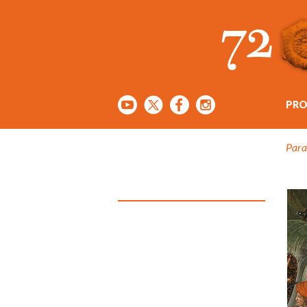
PR
Para