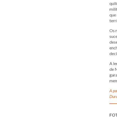
qui
mili
que 
terr
Os 
suce
dese
ench
deci
A le
de N
gara
mem
A pa
Dura
FO