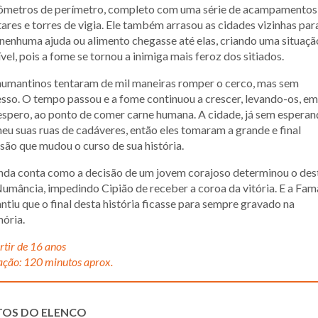
lômetros de perímetro, completo com uma série de acampamentos
tares e torres de vigia. Ele também arrasou as cidades vizinhas par
nenhuma ajuda ou alimento chegasse até elas, criando uma situaçã
ível, pois a fome se tornou a inimiga mais feroz dos sitiados.
numantinos tentaram de mil maneiras romper o cerco, mas sem
sso. O tempo passou e a fome continuou a crescer, levando-os, em
spero, ao ponto de comer carne humana. A cidade, já sem esperan
eu suas ruas de cadáveres, então eles tomaram a grande e final
são que mudou o curso de sua história.
nda conta como a decisão de um jovem corajoso determinou o des
umância, impedindo Cipião de receber a coroa da vitória. E a Fam
ntiu que o final desta história ficasse para sempre gravado na
ória.
rtir de 16 anos
ção: 120 minutos aprox.
TOS DO ELENCO