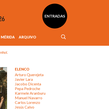
ENTRADAS
MÉRIDA
ARQUIVO
nhol.
ELENCO
Arturo Querejeta
Javier Lara
Jacobo Dicenta
Pepa Pedroche
Karmele Aranburu
Manuel Navarro
Carlos Lorenzo
Jesús Calvo