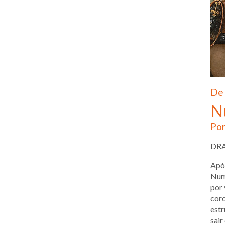
De 
N
Por
DR
Após
Numâ
por 
coro
estr
sair