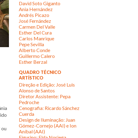
David Soto Giganto
Ania Hernández
Andrés Picazo
José Fernández
Carmen Del Valle
Esther Del Cura
Carlos Manrique
Pepe Sevilla
Alberto Conde
Guillermo Calero
Esther Berzal
QUADRO TÉCNICO
ARTÍSTICO
Direção e Edição: José Luis
Alonso de Santos
Diretor Assistente: Pepa
Pedroche
ânia
Cenografia: Ricardo Sánchez
Cuerda
sido
Design de Iluminação: Juan
Gómez-Cornejo (AAI) e Ion
r ou
Aníbal (AAI)
Figurino: Elda Noriega