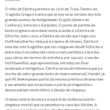
O mito de Electra pertence ao ciclo de Tróia. Dentro da
Tragédia Grega é a única que preserva as versões dos três
grandes poetas da Antiguidade: Ésquilo (dentro de
Coéforas), Sófocles e Eurípides. O ponto de partida do
texto original e abordado nesta ocasião é a Electra de
Sófocles, bem como a Elektra da versão que Hugo von
Hoffmansthal fez dela para a ópera de Strauss. Electra é
uma das sete tragédias que nos chegaram desde Sófocles e
entre elas é reconhecida como a mais perfeita e clara das
suas obras em termos de estrutura; por sua vez, a versão
Hoffmansthal, aqui apresentada, introduz um final
acelerado e vertiginoso. Electra serviu de referência para a
escrita de outro grande texto do teatro universal, Hamlet, já
que W. Shakespeare partiu da mesma premissa de uma mãe
e seu amante que assassinam o pai do protagonista e
desencadeiam neste último o desejo de vingança.
O tema central da obra é a espiral de violência (morte-
vingança-morte) que se perpetua na casa dos Atridas. A
vingança é o principal leitmotiv das diferentes versões da