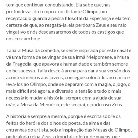
tem que continuar conquistando. Ela sabe que, nas
profundezas do tempo e no distante Olimpo, um
receptáculo guarda a pedra filosofal da Esperança e ela tem
certeza de que, ao resgatá-la, ela perdoará Zeus e seu raio
vingativo e nós descansaremos de todos os castigos que
nos cercam hoje.
Tália, a Musa da comédia, se sente inspirada por este casal e
vê uma forma de se vingar de sua irmã Melpomene, a Musa
da Tragédia, que apavora a humanidade e também sempre
colhe sucesso. Talía desce à arena para dar a sua versão dos
acontecimentos aos jovens, consegue colocá-los no carro e
levá-los ao Olimpo, onde se deparam com a magia, o jogo, o
mais difícil até agora, a diversão, a tensão e tudo o mais
necessário mudar a história; sempre com a ajuda de sua
mãe, a Musa da Memória, e de seu pai, o poderoso Zeus.
A história é sempre a mesma, porque é escrita sobre os
feitos do herói e dos olhos do poeta, da alma e das
entranhas do artista, sob a inspiração das Musas do Olimpo,
onde ainda reina Zeus, o imortal coletor de nuvens, que