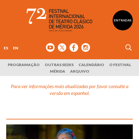
ENTRADAS
ES
EN
PROGRAMAÇÃO
OUTRAS SEDES
CALENDÁRIO
O FESTIVAL
MÉRIDA
ARQUIVO
Para ver informações mais atualizadas por favor consulte a
versão em espanhol.