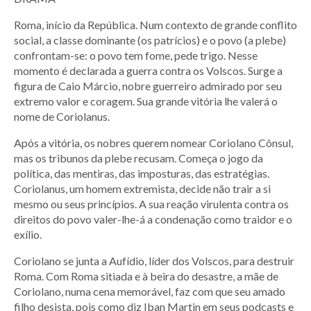
Roma, início da República. Num contexto de grande conflito
social, a classe dominante (os patrícios) e o povo (a plebe)
confrontam-se: o povo tem fome, pede trigo. Nesse
momento é declarada a guerra contra os Volscos. Surge a
figura de Caio Márcio, nobre guerreiro admirado por seu
extremo valor e coragem. Sua grande vitória lhe valerá o
nome de Coriolanus.
Após a vitória, os nobres querem nomear Coriolano Cônsul,
mas os tribunos da plebe recusam. Começa o jogo da
política, das mentiras, das imposturas, das estratégias.
Coriolanus, um homem extremista, decide não trair a si
mesmo ou seus princípios. A sua reação virulenta contra os
direitos do povo valer-lhe-á a condenação como traidor e o
exílio.
Coriolano se junta a Aufídio, líder dos Volscos, para destruir
Roma. Com Roma sitiada e à beira do desastre, a mãe de
Coriolano, numa cena memorável, faz com que seu amado
filho desista, pois como diz Iban Martin em seus podcasts e