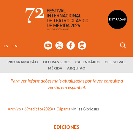
ENTRADAS
ES
EN
PROGRAMAÇÃO
OUTRAS SEDES
CALENDÁRIO
O FESTIVAL
MÉRIDA
ARQUIVO
Para ver informações mais atualizadas por favor consulte a
versão em espanhol.
Archivo
>
69ª edição (2023)
>
Cáparra
>
Miles Gloriosus
EDICIONES