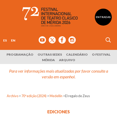
ENTRADAS
ES
EN
PROGRAMAÇÃO
OUTRAS SEDES
CALENDÁRIO
O FESTIVAL
MÉRIDA
ARQUIVO
Para ver informações mais atualizadas por favor consulte a
versão em espanhol.
Archivo
>
70ª edição (2024)
>
Medellín
>
El regalo de Zeus
EDICIONES