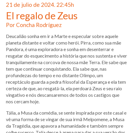
21 de julio de 2024. 22:45h
El regalo de Zeus
Por Concha Rodríguez
Deucalião sonha em ir a Marte e especular sobre aquele
planeta distante e voltar como herói. Pirra, como sua mãe
Pandora, é uma exploradora e sonha em desenterrar e
resgatar do esquecimento a história que nos sustenta e viver
tranquilamente na corcova de nossa mãe Terra. Ele sabe que
tem que continuar conquistando. Ela sabe que, nas
profundezas do tempo e no distante Olimpo, um
receptáculo guarda a pedra filosofal da Esperança e ela tem
certeza de que, ao resgatá-la, ela perdoará Zeus e seu raio
vingativo e nós descansaremos de todos os castigos que
nos cercam hoje.
Tália, a Musa da comédia, se sente inspirada por este casal e
vê uma forma de se vingar de sua irmã Melpomene, a Musa
da Tragédia, que apavora a humanidade e também sempre
colhe sucesso. Talía desce à arena para dar a sua versão dos