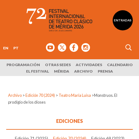
ENTRADAS
EN
PT
PROGRAMACIÓN
OTRAS SEDES
ACTIVIDADES
CALENDARIO
EL FESTIVAL
MÉRIDA
ARCHIVO
PRENSA
Archivo
>
Edición 70 (2024)
>
Teatro María Luisa
>
Monstruos. El
prodigio de los dioses
EDICIONES
Edición 71 (2025)
Edición 70 (2024)
Edición 69 (2023)