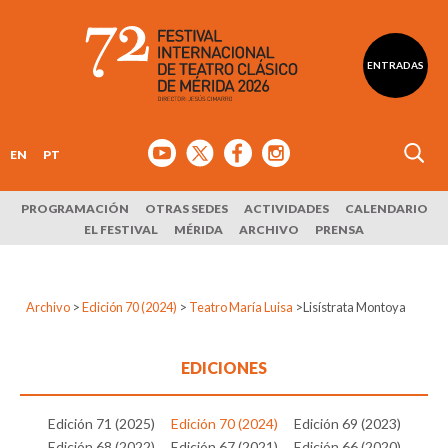
ENTRADAS
EN
PT
PROGRAMACIÓN
OTRAS SEDES
ACTIVIDADES
CALENDARIO
EL FESTIVAL
MÉRIDA
ARCHIVO
PRENSA
Archivo
>
Edición 70 (2024)
>
Teatro María Luisa
>
Lisístrata Montoya
EDICIONES
Edición 71 (2025)
Edición 70 (2024)
Edición 69 (2023)
Edición 68 (2022)
Edición 67 (2021)
Edición 66 (2020)